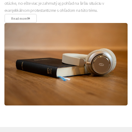
otázke, no ešte viac je zahrnutý aj pohľad na širšiu situáciu v
evanjelikálnom protestantizme s ohľadom na túto tému.
Read more