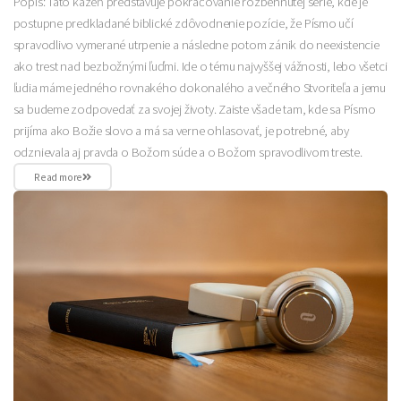
Popis: Táto kázeň predstavuje pokračovanie rozbehnutej série, kde je
postupne predkladané biblické zdôvodnenie pozície, že Písmo učí
spravodlivo vymerané utrpenie a následne potom zánik do neexistencie
ako trest nad bezbožnými ľuďmi. Ide o tému najvyššej vážnosti, lebo všetci
ľudia máme jedného rovnakého dokonalého a večného Stvoriteľa a jemu
sa budeme zodpovedať za svojej životy. Zaiste všade tam, kde sa Písmo
prijíma ako Božie slovo a má sa verne ohlasovať, je potrebné, aby
odznievala aj pravda o Božom súde a o Božom spravodlivom treste.
Read more