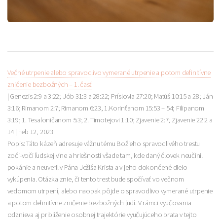
Večné utrpenie alebo spravodlivo vymerané utrpenie a potom definitívne
zničenie bezbožných – 1. časť
| Genezis 2:9 a 3:22; Jób 31:3 a 28:22; Príslovia 27:20; Matúš 10:15 a 28; Ján
3:16; Rimanom 2:7; Rimanom 6:23, 1.Korinťanom 15:53 – 54; Filipanom
3:19; 1. Tesaloničanom 5:3; 2. Timotejovi 1:10; Zjavenie 2:7; Zjavenie 22:2 a
14 |
Feb 12, 2023
Popis: Táto kázeň adresuje vážnu tému Božieho spravodlivého trestu
zoči-voči ľudskej vine a hriešnosti všade tam, kde daný človek neučinil
pokánie a neuveril v Pána Ježiša Krista a v jeho dokončené dielo
vykúpenia. Otázka znie, či tento trest bude spočívať vo večnom
vedomom utrpení, alebo naopak pôjde o spravodlivo vymerané utrpenie
a potom definitívne zničenie bezbožných ľudí. V rámci vyučovania
odznieva aj priblíženie osobnej trajektórie vyučujúceho brata v tejto