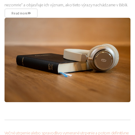
nezomrie“ a objasňuje ich význam, ako tieto výrazy nachádzame v Biblii.
Read more
Večné utrpenie alebo spravodlivo vymerané utrpenie a potom definitívne