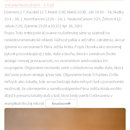
zničenie bezbožných – 3. časť
| Genezis 2:7; Kazateľ 12:7; Matúš 5:30; Matúš 10:28; Ján 19:30 – 34; Skutky
2:14 – 36; 1. Korinťanom 12:20 – 24; 1. Tesaloničanom 5:23; Židom 4:12;
Jakub 2:26; Zjavenie 19:20 a 20:15 |
Apr 16, 2023
Popis: Toto tretie pokračovanie rozbehnutej série sa sústredí na
nasledovné tematické oblasti. Vážnosť pekla a večného zatratenia, ako je
zjavená vo varovaniach Pána Ježiša Krista. Popis človeka ako stvorenej
bytosti pozostávajúcej z tela, duše a ducha, ktoré v zemskom živote
existujú v tesnej previazanosti, no momentom smrti nastáva ich
rozpojenie. Objasnenie momentu smrti s ohľadom na realitu duše, ktorá
dočasne potom existuje aj bez tela. Objasnenie šeolu či hádesu či ríše
mŕtvych ako lokality, kde sa nachádzajú duše mŕtvych ľudí s ponechaním
možnosti, že vzkriesením a nanebovstúpením Pána Ježiša Krista mohlo
dôjsť k presunu lokality duší u ľudí, ktorí kedy uverili či ešte uveria v
evanjelium Božej milosti.
Read more