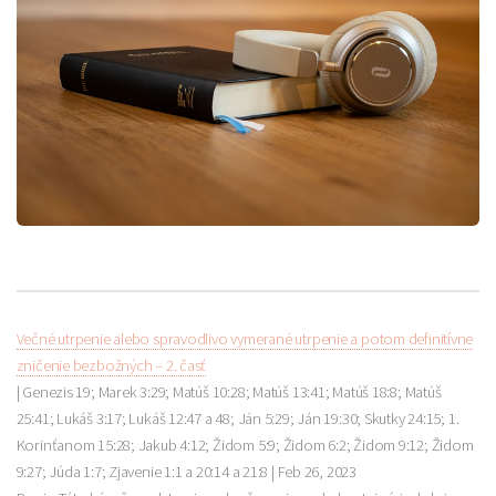
Večné utrpenie alebo spravodlivo vymerané utrpenie a potom definitívne
zničenie bezbožných – 2. časť
| Genezis 19; Marek 3:29; Matúš 10:28; Matúš 13:41; Matúš 18:8; Matúš
25:41; Lukáš 3:17; Lukáš 12:47 a 48; Ján 5:29; Ján 19:30; Skutky 24:15; 1.
Korinťanom 15:28; Jakub 4:12; Židom 5:9; Židom 6:2; Židom 9:12; Židom
9:27; Júda 1:7; Zjavenie 1:1 a 20:14 a 21:8 |
Feb 26, 2023