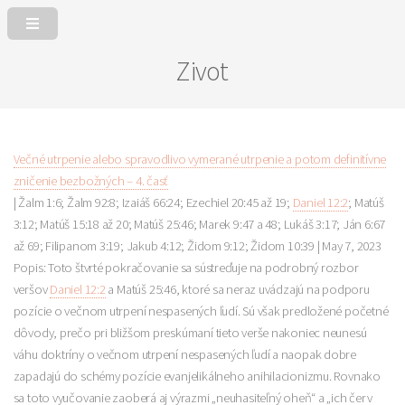
Zivot
Večné utrpenie alebo spravodlivo vymerané utrpenie a potom definitívne
zničenie bezbožných – 4. časť
| Žalm 1:6; Žalm 92:8; Izaiáš 66:24; Ezechiel 20:45 až 19;
Daniel 12:2
; Matúš
3:12; Matúš 15:18 až 20; Matúš 25:46; Marek 9:47 a 48; Lukáš 3:17; Ján 6:67
až 69; Filipanom 3:19; Jakub 4:12; Židom 9:12; Židom 10:39 |
May 7, 2023
Popis: Toto štvrté pokračovanie sa sústreďuje na podrobný rozbor
veršov
Daniel 12:2
a Matúš 25:46, ktoré sa neraz uvádzajú na podporu
pozície o večnom utrpení nespasených ľudí. Sú však predložené početné
dôvody, prečo pri bližšom preskúmaní tieto verše nakoniec neunesú
váhu doktríny o večnom utrpení nespasených ľudí a naopak dobre
zapadajú do schémy pozície evanjelikálneho anihilacionizmu. Rovnako
sa toto vyučovanie zaoberá aj výrazmi „neuhasiteľný oheň“ a „ich červ